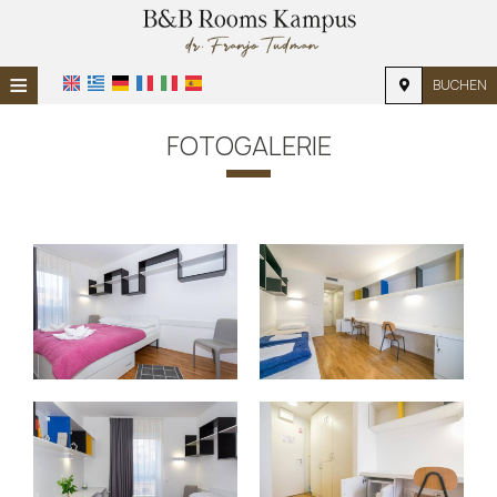
≡
BUCHEN
STARTSEITE
FOTOGALERIE
STANDORT
UNTERKUNFT
EINRICHTUNGEN
FOTOGALERIE