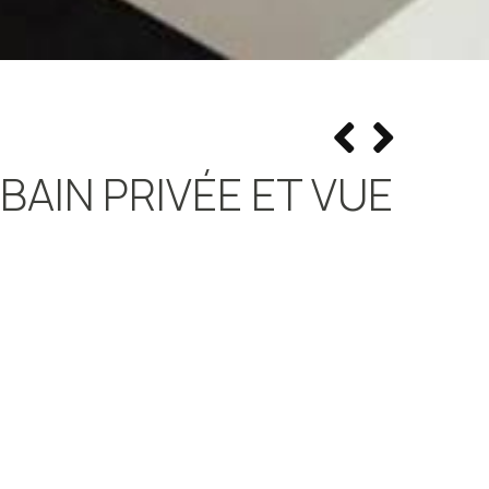
AIN PRIVÉE ET VUE
 lit simple
une salle de bain privée avec douche. La chambre
écran plat, armoire, parquet, chauffage ainsi que vue