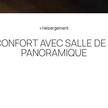
»
Hébergement
ONFORT AVEC SALLE DE B
PANORAMIQUE
18 m²
1 personne
1
La chambre simple comprend 
climatisée offre télévision à 
sur la mer. L’unité offre 1 lit.